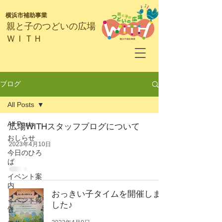
横浜市補助事業
​親と子のつどいの広場
ＷＩＴＨ
ブログ
All Posts
All Posts
広場WITHスタッフブログについて
おしらせ
2023年4月10日
今日のひろ
ば
イベント案
内
おっきい子タイムを開催しま
イベント報
した♪
告