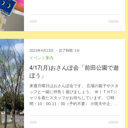
もあります。 他にも本棚にいっぱい。 広場会員の
方は、一人3冊まで2週間借りることができます...
2023年4月13日
読了時間: 1分
イベント案内
4/17(月)おさんぽ会「前田公園で遊
ぼう」
来週月曜日はおさんぽ会です。 広場の親子やスタ
ッフと一緒に仲良く遊びましょう。 ＷＩＴＨTシ
ャツを着たスタッフがお待ちしています。 ◎時
間：10：00-11：30（予約不要） ※雨天中止。
HP・SNSでお知らせします。 ◎場所：黒須田前
田公園（現地集合） ◎参加費：無料...