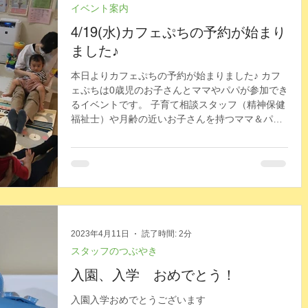
イベント案内
4/19(水)カフェぷちの予約が始まり
ました♪
本日よりカフェぷちの予約が始まりました♪ カフ
ェぷちは0歳児のお子さんとママやパパが参加でき
るイベントです。 子育て相談スタッフ（精神保健
福祉士）や月齢の近いお子さんを持つママ＆パパ
と一緒に、 赤ちゃん体操や手遊びをしたり、気軽
におしゃべりしましょう♪...
2023年4月11日
読了時間: 2分
スタッフのつぶやき
入園、入学 おめでとう！
入園入学おめでとうございます