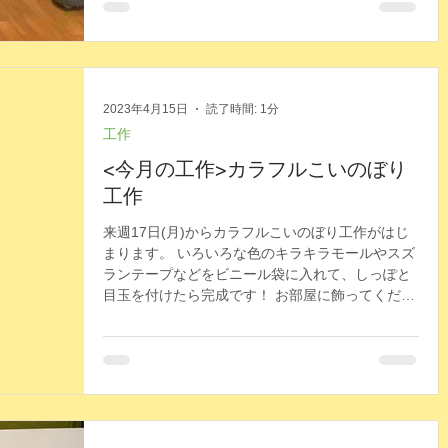
2023年4月15日
読了時間: 1分
工作
<今月の工作>カラフルこいのぼり
工作
来週17日(月)からカラフルこいのぼり工作がはじ
まります。 いろいろな色のキラキラモールやスズ
ランテープなどをビニール袋に入れて、しっぽと
目玉を付けたら完成です！ お部屋に飾ってくださ
いね。 二匹並べてもかわいいよ～。 ＜期間＞
4/17(月)～5/2(火) 広場開所時随時...