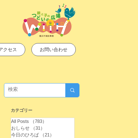
ログイン
アクセス
お問い合わせ
カテゴリー
カテゴリー
All Posts
（783）
783件の記事
おしらせ
（31）
31件の記事
今日のひろば
（21）
21件の記事