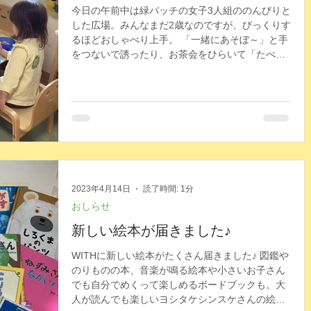
今日の午前中は緑バッチの女子3人組ののんびりと
した広場。みんなまだ2歳なのですが、びっくりす
るほどおしゃべり上手。 「一緒にあそぼ～」と手
をつないで誘ったり、お茶会をひらいて「たべ
て、たべて」とお茶とケーキを勧めたり、ソファ
ーに並んで座って絵本を見ながら「これなあ
に？」「○...
2023年4月14日
読了時間: 1分
おしらせ
新しい絵本が届きました♪
WITHに新しい絵本がたくさん届きました♪ 図鑑や
のりものの本、音楽が鳴る絵本や小さいお子さん
でも自分でめくって楽しめるボードブックも。大
人が読んでも楽しいヨシタケシンスケさんの絵本