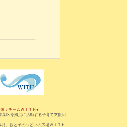
団体：チームＷＩＴＨ●
青葉区を拠点に活動する子育て支援団
3年4月、親と子のつどいの広場ＷＩＴＨ