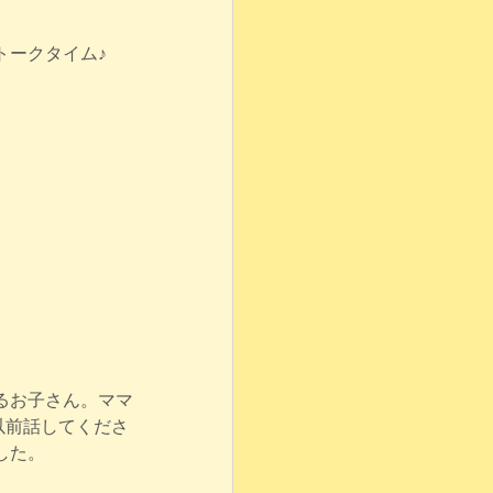
トークタイム♪
るお子さん。ママ
以前話してくださ
した。