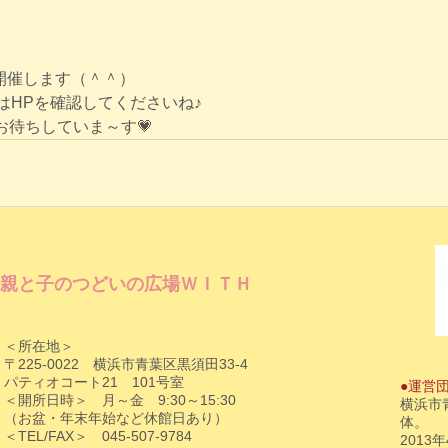
に開催します（＾＾）
はHPを確認してくださいね♪
お待ちしていま～す💗
親と子のつどいの広場ＷＩＴＨ
＜所在地＞
〒225-0022 横浜市青葉区黒須田33-4
パティオコート21 101号室
●運営
＜開所日時＞ 月～金 9:30～15:30
横浜市
（お盆・年末年始など休館日あり）
体。
＜TEL/FAX＞ 045-507-9784
201