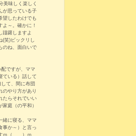
分美味しく楽しく
んが思っている子
希望したわけでも
すよ～。確かに！
し躊躇しますよ
(笑)ビックリし
ものね、面白いで
心配ですが、ママ
寝ている）話して
離して、間に布団
れのやり方があり
れたらそれでいい
が家庭（の平和）
一緒に寝る、ママ
食事か～）と言っ
すｍ（＿＿）ｍ