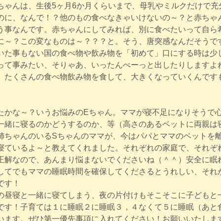
ちゃんは、生後5ヶ月6か月くらいまで、母乳やミルクだけで充
のに、なんで！？他のもの食べなきゃいけないの～？と赤ちゃ
う事なんです。赤ちゃんにしてみれば、別に食べたいって自ら
に～？この変なものは～？？？と。そう、唐突感なんだそうで
いた事もない国の食べ物や飲み物を「初めて」口にする時は少
って事みたい、そりゃあ、いったんべーっと出したりしますよね
、たくさんの食べ物飲み物を食して、大きくなっていくんです
たかな～？いうお悩みのEちゃん。ママが寝不足になりそうで
一緒に寝るのかどうするのか、等（高さのあるベットに両親は
姉ちゃんのいるSちゃんのママが、今はパパとママのベットを
寝ているよ～と教えてくれました。それぞれの家庭で、それぞ
正解なので、あんまり悩まないでくださいね（＾＾）安全に眠
してでもママの睡眠時間を確保してくださるとうれしい、それ
です！
の昼寝と一緒に寝てしまう、夜の片付けもそこそこに子どもと
です！子育ては１に睡眠２に睡眠３，４なくて５に睡眠（あと
います。ぜひ第一優先事項に入れてください！お願いいたしま