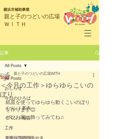
横浜市補助事業
​親と子のつどいの広場
ＷＩＴＨ
記事
All Posts
親と子のつどいの広場WITH
All Posts
＜今月の工作＞ゆらゆらこいの
おしらせ
ぼり
今日のひろば
紙皿を使ってゆらゆら動くこいのぼり
イベント案内
を作ります😊
ぜひお家に飾ってみてね♫
イベント報告
工作
スタッフのつぶやき