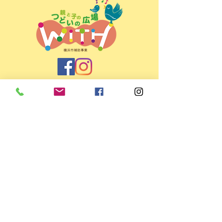
親と子のつどいの広場ＷＩＴＨ
＜所在地＞
〒225-0022 横浜市青葉区黒須田33-4
パティオコート21 101号室
＜開所日時＞ 月～金 9:30～15:30
（お盆・年末年始など休館日あり）
＜TEL/FAX＞
045-507-9784
＜E-mail＞
info@mamaspot.jp