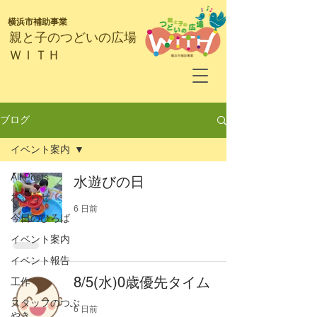
横浜市補助事業
​親と子のつどいの広場
ＷＩＴＨ
ブログ
イベント案内
All Posts
水遊びの日
おしらせ
6 日前
今日のひろば
イベント案内
イベント報告
8/5(水)0歳優先タイム
工作
スタッフのつぶ
6 日前
やき