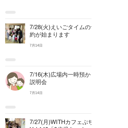
7/28(火)えいごタイムの予
約が始まります
7月14日
7/16(木)広場内一時預かり
説明会
7月14日
7/27(月)WITHカフェぷち