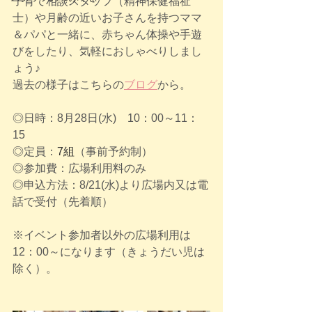
子育て相談スタッフ（精神保健福祉
士）や月齢の近いお子さんを持つママ
＆パパと一緒に、赤ちゃん体操や手遊
びをしたり、気軽におしゃべりしまし
ょう♪
過去の様子はこちらの
ブログ
から。
◎日時：8月28日(水)　10：00～11：
15
◎定員：
7組
（事前予約制）
◎参加費：広場利用料のみ
◎申込方法：8/21(水)より広場内又は電
話で受付（先着順）
※イベント参加者以外の広場利用は
12：00～になります（きょうだい児は
除く）。