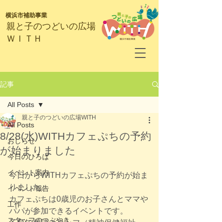
横浜市補助事業
​親と子のつどいの広場
ＷＩＴＨ
記事
All Posts
親と子のつどいの広場WITH
All Posts
8/28(水)WITHカフェぷちの予約
おしらせ
が始まりました
今日のひろば
イベント案内
今日からWITHカフェぷちの予約が始ま
りました。
イベント報告
カフェぷちは0歳児のお子さんとママや
工作
パパが参加できるイベントです。
スタッフのつぶやき