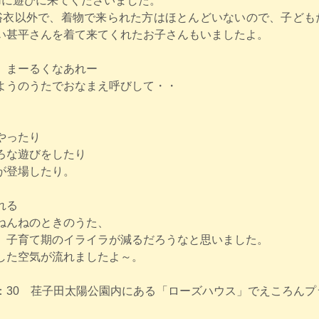
Hに遊びに来てくださいました。
の浴衣以外で、着物で来られた方はほとんどいないので、子ども
い甚平さんを着て来てくれたお子さんもいましたよ。
、まーるくなあれー
ようのうたでおなまえ呼びして・・
やったり
ろな遊びをしたり
が登場したり。
れる
ねんねのときのうた、
、子育て期のイライラが減るだろうなと思いました。
した空気が流れましたよ～。
00～11：30　荏子田太陽公園内にある「ローズハウス」でえころん