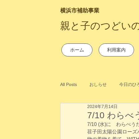
横浜市補助事業
​親と子のつどい
ホーム
利用案内
All Posts
おしらせ
今日のひ
2024年7月14日
7/10 わら
7/10 (水)に　わら
荏子田太陽公園ローズ