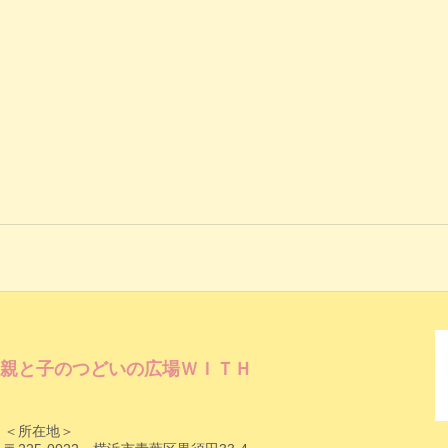
親と子のつどいの広場ＷＩＴＨ
＜所在地＞