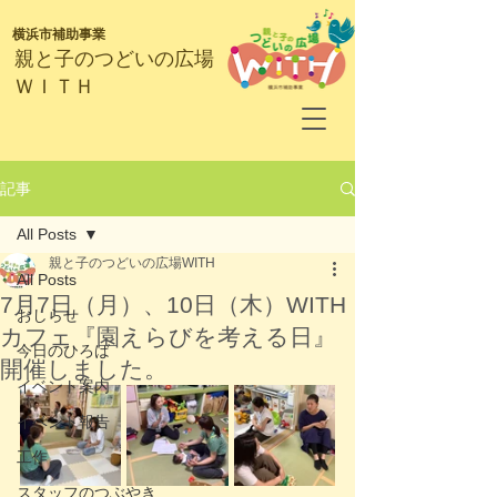
横浜市補助事業
​親と子のつどいの広場
ＷＩＴＨ
記事
All Posts
親と子のつどいの広場WITH
All Posts
7月7日（月）、10日（木）WITH
おしらせ
カフェ『園えらびを考える日』
今日のひろば
開催しました。
イベント案内
イベント報告
工作
スタッフのつぶやき