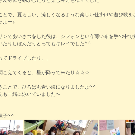
ん身体を動かしたりと楽しみ方も様々でした^ ^
ことで、夏らしい、涼しくなるような楽しい仕掛けや遊び歌を
たよー♪
リンであいさつをした後は、シフォンという薄い布を手の中で
たりしぼんだりとってもキレイでした^ ^
ってドライブしたり、、
聞こえてくると、星が降って来たり☆☆☆
ことで、ひろばも青い海になりましたよ^ ^
んも一緒に泳いでいました〜
子^ ^