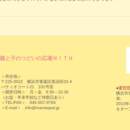
親と子のつどいの広場ＷＩＴＨ
＜所在地＞
〒225-0022 横浜市青葉区黒須田33-4
パティオコート21 101号室
●運営
＜開所日時＞ 月～金 9:30～15:30
横浜市
（お盆・年末年始など休館日あり）
体。
＜TEL/FAX＞ 045-507-9784
201
＜E-mail＞
info@mamaspot.jp
をオー