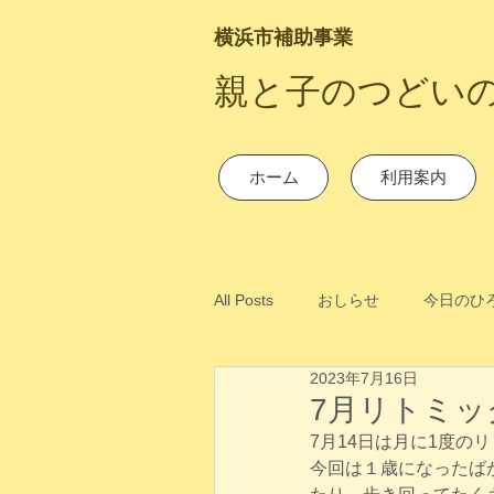
横浜市補助事業
​親と子のつどい
ホーム
利用案内
All Posts
おしらせ
今日のひ
2023年7月16日
7月リトミッ
7月14日は月に1度の
今回は１歳になったば