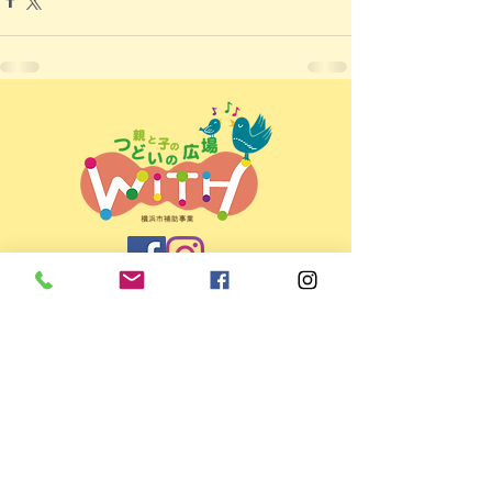
親と子のつどいの広場ＷＩＴＨ
＜所在地＞
〒225-0022 横浜市青葉区黒須田33-4
パティオコート21 101号室
＜開所日時＞ 月～金 9:30～15:30
（お盆・年末年始など休館日あり）
＜TEL/FAX＞
045-507-9784
＜E-mail＞
info@mamaspot.jp