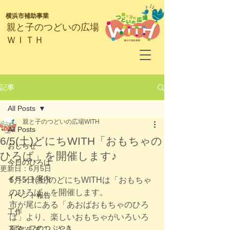
横浜市補助事業
​親と子のつどいの広場
ＷＩＴＨ
記事
All Posts
親と子のつどいの広場WITH
All Posts
6/5(土)どにちWITH「おもちゃの
おしらせ
ひろば」を開催します♪
今日のひろば
更新日：
6月5日
イベント案内
6月5日(土)のどにちWITHは「おもちゃ
のひろば」を開催します。
イベント報告
市が尾にある「あおばおもちゃのひろ
工作
ば」より、楽しいおもちゃがいろいろ
スタッフのつぶやき
届きます！