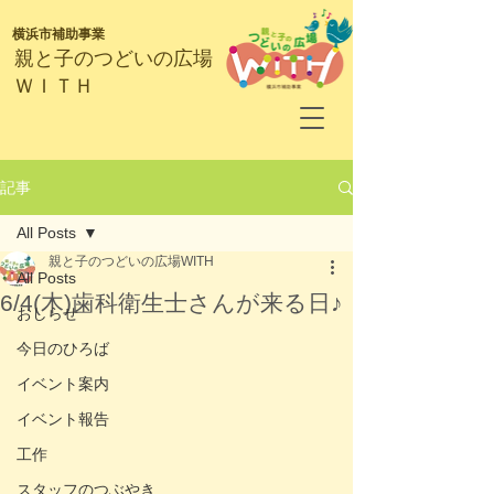
横浜市補助事業
​親と子のつどいの広場
ＷＩＴＨ
記事
All Posts
親と子のつどいの広場WITH
All Posts
6/4(木)歯科衛生士さんが来る日♪
おしらせ
今日のひろば
イベント案内
イベント報告
工作
スタッフのつぶやき