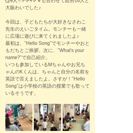
は9人！パパママも合わせて総勢16人と
大賑わいでした♪
今回は、子どもたちが大好きなさわこ
先生のえいごタイム。モンチーも一緒
に広場に遊びに来てくれましたよ♪
最初は、"Hello Song"でモンチーやおと
もだちとご挨拶。次に、"What's your 
name?"で自己紹介。
いつも参加しているMちゃんやお兄ち
ゃんのKくんは、ちゃんと自分の名前を
英語で言えましたよ。さすが！"Hello 
Song"は小学校の英語の授業でも歌って
いるそうです。