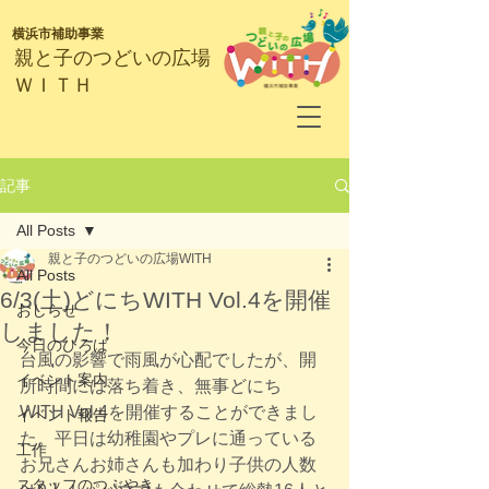
横浜市補助事業
​親と子のつどいの広場
ＷＩＴＨ
記事
All Posts
親と子のつどいの広場WITH
All Posts
6/3(土)どにちWITH Vol.4を開催
おしらせ
しました！
今日のひろば
台風の影響で雨風が心配でしたが、開
イベント案内
所時間には落ち着き、無事どにち
WITH Vol.4を開催することができまし
イベント報告
た。平日は幼稚園やプレに通っている
工作
お兄さんお姉さんも加わり子供の人数
スタッフのつぶやき