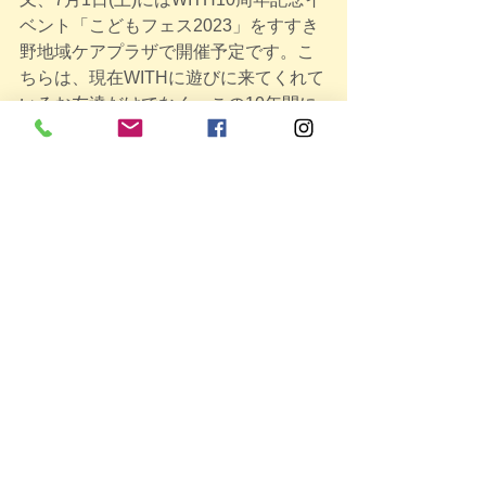
ベント「こどもフェス2023」をすすき
野地域ケアプラザで開催予定です。こ
ちらは、現在WITHに遊びに来てくれて
いるお友達だけでなく、この10年間に
広場を巣立っていった親子、そしてま
だ広場にいらしたことのない親子や地
域の方などどなたでもご参加いただけ
ます（事前申込制。定員あり。）。荒
巻シャケさんのライブや工作などわく
わくがいっぱいのイベントになるよう
準備中です。詳細はHP/SNSや広場内
に掲示しますので、そちらをご覧くだ
さい。
是非みんなでWITHの10歳を一緒にお祝
いしてくださいね。懐かしいお顔に会
えるのを楽しみにしています♪