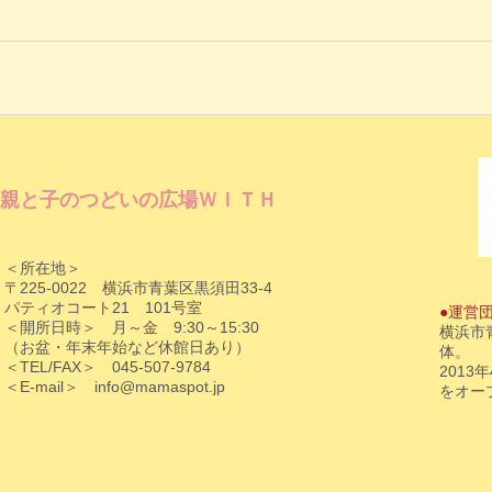
親と子のつどいの広場ＷＩＴＨ
＜所在地＞
〒225-0022 横浜市青葉区黒須田33-4
パティオコート21 101号室
●運営
＜開所日時＞ 月～金 9:30～15:30
横浜市
（お盆・年末年始など休館日あり）
体。
＜TEL/FAX＞ 045-507-9784
201
＜E-mail＞
info@mamaspot.jp
をオー