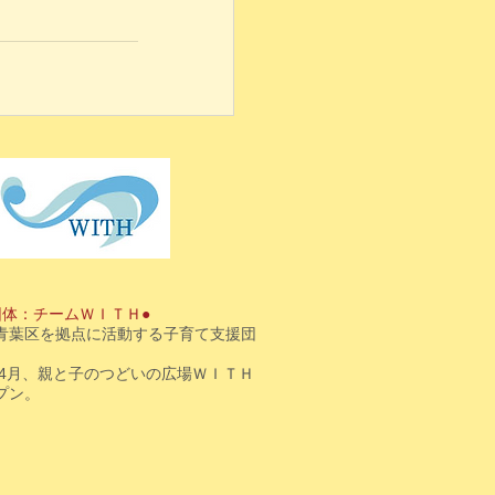
団体：チームＷＩＴＨ●
青葉区を拠点に活動する子育て支援団
3年4月、親と子のつどいの広場ＷＩＴＨ
プン。