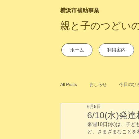
横浜市補助事業
​親と子のつどい
ホーム
利用案内
All Posts
おしらせ
今日のひ
6月5日
6/10(水)
来週10日(水)は、
ど、さまざまなことを