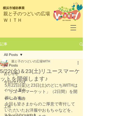
横浜市補助事業
​親と子のつどいの広場
ＷＩＴＨ
記事
All Posts
親と子のつどいの広場WITH
All Posts
5/22(金)＆23(土)リユースマーケ
おしらせ
ットを開催します♪
今日のひろば
5月22日(金)と23日(土)のどにちWITHは
イベント案内
「リユースマーケット」（2日間）を開
催します。
イベント報告
今回も皆さまからのご厚意で寄付して
工作
いただいたお洋服やおもちゃなどを、
スタッフのつぶやき