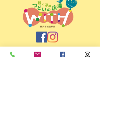
親と子のつどいの広場ＷＩＴＨ
＜所在地＞
〒225-0022 横浜市青葉区黒須田33-4
パティオコート21 101号室
＜開所日時＞ 月～金 9:30～15:30
（お盆・年末年始など休館日あり）
＜TEL/FAX＞
045-507-9784
＜E-mail＞
info@mamaspot.jp