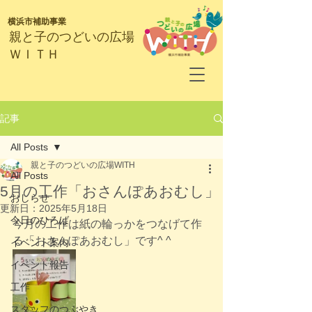
横浜市補助事業
​親と子のつどいの広場
ＷＩＴＨ
記事
All Posts
親と子のつどいの広場WITH
All Posts
5月の工作「おさんぽあおむし」
おしらせ
更新日：
2025年5月18日
今日のひろば
今月の工作は紙の輪っかをつなげて作
る「おさんぽあおむし」です^ ^
イベント案内
イベント報告
工作
スタッフのつぶやき