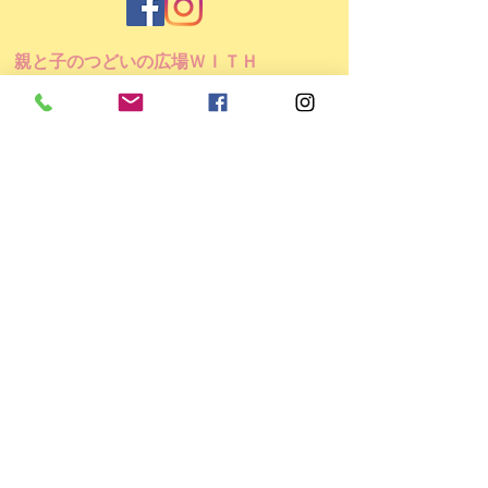
親と子のつどいの広場ＷＩＴＨ
＜所在地＞
〒225-0022 横浜市青葉区黒須田33-4
パティオコート21 101号室
＜開所日時＞ 月～金 9:30～15:30
（お盆・年末年始など休館日あり）
＜TEL/FAX＞
045-507-9784
＜E-mail＞
info@mamaspot.jp
●運営団体：チームＷＩＴＨ●
横浜市青葉区を拠点に活動する子育て支援
団体。
2013年4月、親と子のつどいの広場ＷＩＴ
Ｈをオープン。