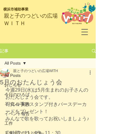
横浜市補助事業
​親と子のつどいの広場
ＷＩＴＨ
記事
All Posts
親と子のつどいの広場WITH
All Posts
5月のおたんじょう会
おしらせ
今週29日(水)は5月生まれのお子さんの
今日のひろば
おたんじょう会です。
イベント案内
写真＆手形スタンプ付きバースデーカ
ードをプレゼント！
イベント報告
みんなで歌を歌ってお祝いしましょう♪
工作
スタッフのつぶやき
◎時間：11：15～11：30