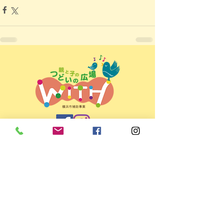
親と子のつどいの広場ＷＩＴＨ
＜所在地＞
〒225-0022 横浜市青葉区黒須田33-4
パティオコート21 101号室
＜開所日時＞ 月～金 9:30～15:30
（お盆・年末年始など休館日あり）
＜TEL/FAX＞
045-507-9784