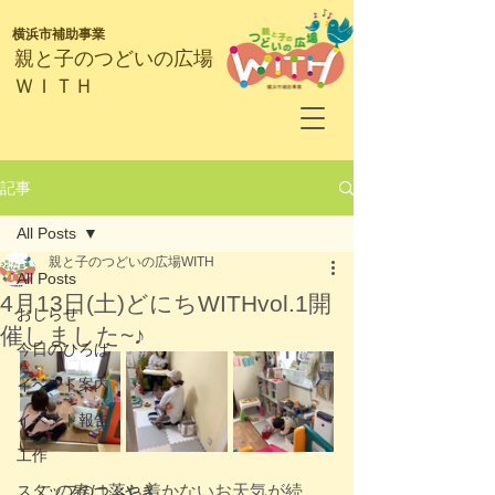
横浜市補助事業
​親と子のつどいの広場
ＷＩＴＨ
記事
All Posts
親と子のつどいの広場WITH
All Posts
4月13日(土)どにちWITHvol.1開
おしらせ
催しました~♪
今日のひろば
イベント案内
イベント報告
工作
スタッフのつぶやき
　この春は落ち着かないお天気が続