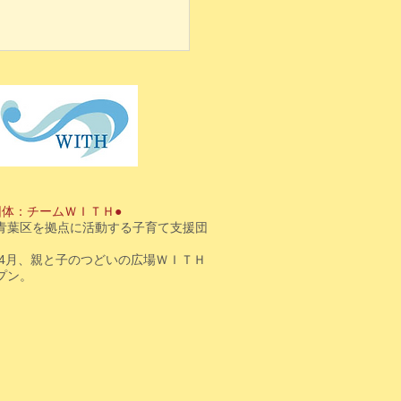
団体：チームＷＩＴＨ●
青葉区を拠点に活動する子育て支援団
3年4月、親と子のつどいの広場ＷＩＴＨ
プン。