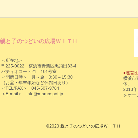
親と子のつどいの広場ＷＩＴＨ
＜所在地＞
〒225-0022 横浜市青葉区黒須田33-4
パティオコート21 101号室
●運営
＜開所日時＞ 月～金 9:30～15:30
横浜市
（お盆・年末年始など休館日あり）
体。
＜TEL/FAX＞ 045-507-9784
201
＜E-mail＞
info@mamaspot.jp
をオー
©2020 親と子のつどいの広場ＷＩＴＨ