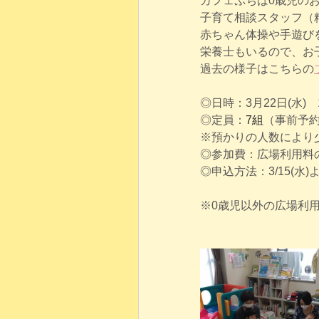
カフェぷちは0歳児の
子育て相談スタッフ（
赤ちゃん体操や手遊び
栄養士もいるので、お
過去の様子はこちらの
◎日時：3月22日(水)　1
◎定員：
7組
（事前予
※預かりの人数により
◎参加費：広場利用料
◎申込方法：3/15(
※0歳児以外の広場利用