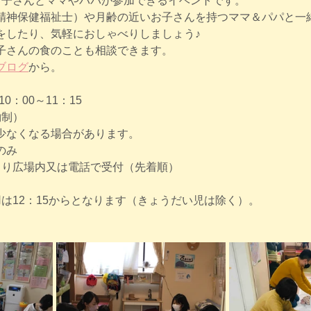
お子さんとママやパパが参加できるイベントです。
精神保健福祉士）や月齢の近いお子さんを持つママ＆パパと一
をしたり、気軽におしゃべりしましょう♪
子さんの食のことも相談できます。
ブログ
から。
0：00～11：15
約制）
少なくなる場合があります。
のみ
水)より広場内又は電話で受付（先着順）
は12：15からとなります（きょうだい児は除く）。