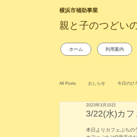
横浜市補助事業
​親と子のつどい
ホーム
利用案内
All Posts
おしらせ
今日のひ
2023年3月15日
3/22(水)
本日よりカフェぷちの