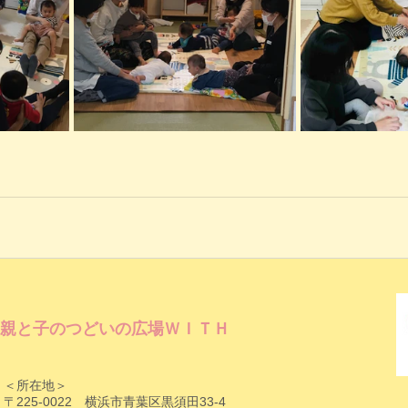
親と子のつどいの広場ＷＩＴＨ
＜所在地＞
〒225-0022 横浜市青葉区黒須田33-4