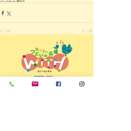
親と子のつどいの広場ＷＩＴＨ
＜所在地＞
〒225-0022 横浜市青葉区黒須田33-4
パティオコート21 101号室
＜開所日時＞ 月～金 9:30～15:30
（お盆・年末年始など休館日あり）