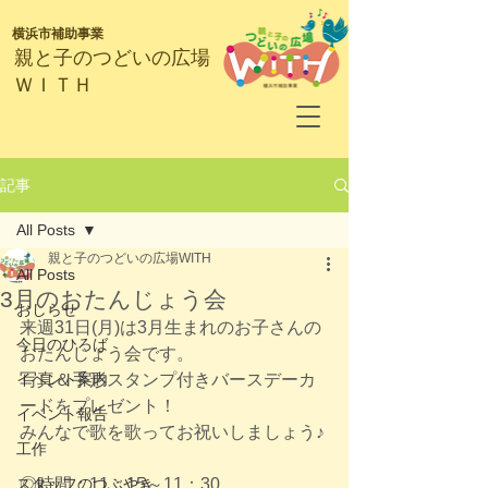
横浜市補助事業
​親と子のつどいの広場
ＷＩＴＨ
記事
All Posts
親と子のつどいの広場WITH
All Posts
3月のおたんじょう会
おしらせ
来週31日(月)は3月生まれのお子さんの
今日のひろば
おたんじょう会です。
イベント案内
写真＆手形スタンプ付きバースデーカ
ードをプレゼント！
イベント報告
みんなで歌を歌ってお祝いしましょう♪
工作
スタッフのつぶやき
◎時間：11：15～11：30