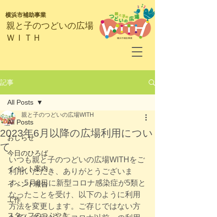
横浜市補助事業
​親と子のつどいの広場
ＷＩＴＨ
記事
All Posts
親と子のつどいの広場WITH
All Posts
2023年6月以降の広場利用につい
おしらせ
て
今日のひろば
いつも​親と子のつどいの広場WITHをご
イベント案内
利用いただき、ありがとうございま
す。5月8日に新型コロナ感染症が5類と
イベント報告
なったことを受け、以下のように利用
工作
方法を変更します。ご存じではない方
スタッフのつぶやき