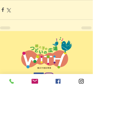
親と子のつどいの広場ＷＩＴＨ
＜所在地＞
〒225-0022 横浜市青葉区黒須田33-4
パティオコート21 101号室
＜開所日時＞ 月～金 9:30～15:30
（お盆・年末年始など休館日あり）
＜TEL/FAX＞
045-507-9784