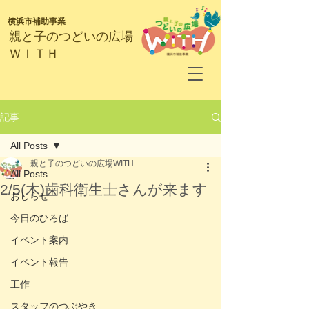
横浜市補助事業
​親と子のつどいの広場
ＷＩＴＨ
記事
All Posts
親と子のつどいの広場WITH
All Posts
2/5(木)歯科衛生士さんが来ます
おしらせ
今日のひろば
イベント案内
イベント報告
工作
スタッフのつぶやき