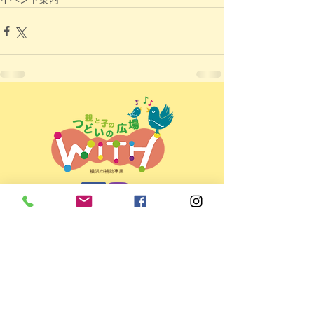
親と子のつどいの広場ＷＩＴＨ
＜所在地＞
〒225-0022 横浜市青葉区黒須田33-4
パティオコート21 101号室
＜開所日時＞ 月～金 9:30～15:30
（お盆・年末年始など休館日あり）