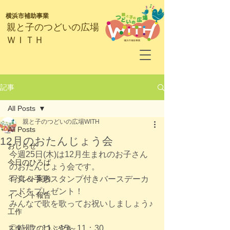
横浜市補助事業
​親と子のつどいの広場
ＷＩＴＨ
記事
All Posts
親と子のつどいの広場WITH
All Posts
12月のおたんじょう会
おしらせ
今週25日(木)は12月生まれのお子さん
今日のひろば
のおたんじょう会です。
イベント案内
写真＆手形スタンプ付きバースデーカ
ードをプレゼント！
イベント報告
みんなで歌を歌ってお祝いしましょう♪
工作
スタッフのつぶやき
◎時間：11：15～11：30