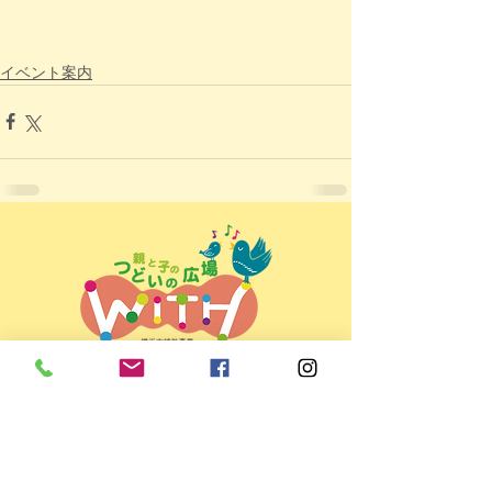
イベント案内
親と子のつどいの広場ＷＩＴＨ
＜所在地＞