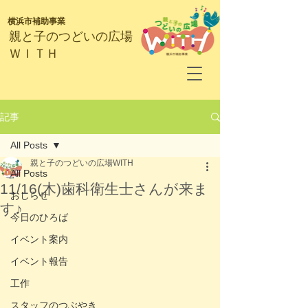
横浜市補助事業
​親と子のつどいの広場
ＷＩＴＨ
記事
All Posts
親と子のつどいの広場WITH
All Posts
11/16(木)歯科衛生士さんが来ま
おしらせ
す♪
今日のひろば
イベント案内
イベント報告
工作
スタッフのつぶやき