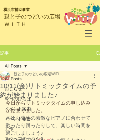
横浜市補助事業
​親と子のつどいの広場
ＷＩＴＨ
記事
All Posts
親と子のつどいの広場WITH
All Posts
10/11(金)リトミックタイムの予
おしらせ
約が始まりました♪
今日のひろば
今日からリトミックタイムの申し込み
イベント案内
が始まりま
した。
さゆり先生の素敵なピアノに合わせて
イベント報告
歌ったり踊ったりして、楽しい時間を
工作
過ごしましょう♪
スタッフのつぶやき