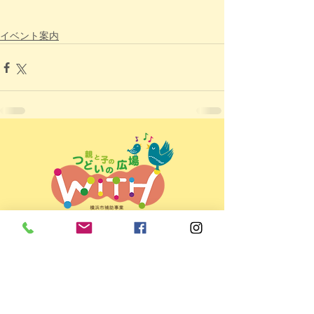
イベント案内
親と子のつどいの広場ＷＩＴＨ
＜所在地＞
〒225-0022 横浜市青葉区黒須田33-4