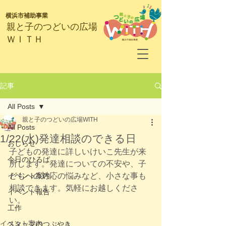
横浜市補助事業
​親と子のつどいの広場
ＷＩＴＨ
記事
All Posts
親と子のつどいの広場WITH
All Posts
1/22(水)発達相談のできる日
おしらせ
子どもの発達に詳しいけいこ先生が来
今日のひろば
所します。発達についての不安や、子
イベント案内
どもへの対応の悩みなど、小さな事も
相談できます。気軽にお越しくださ
イベント報告
い。
工作
イベント案内
スタッフのつぶやき