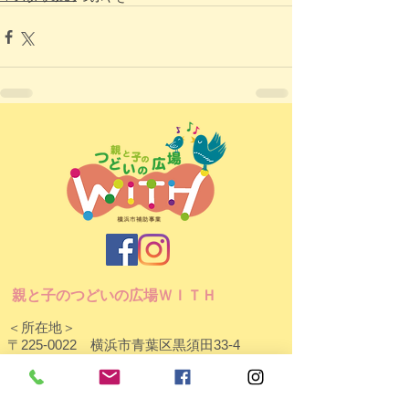
親と子のつどいの広場ＷＩＴＨ
＜所在地＞
〒225-0022 横浜市青葉区黒須田33-4
パティオコート21 101号室
＜開所日時＞ 月～金 9:30～15:30
（お盆・年末年始など休館日あり）