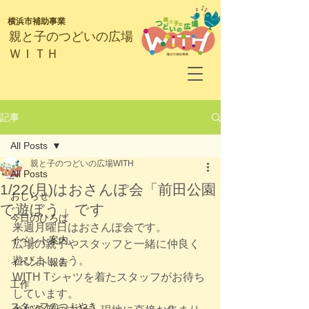
横浜市補助事業
​親と子のつどいの広場
ＷＩＴＨ
記事
All Posts
親と子のつどいの広場WITH
All Posts
1/22(月)はおさんぽ会「前田公園
おしらせ
で遊ぼう」です
今日のひろば
来週月曜日はおさんぽ会です。
イベント案内
広場の親子やスタッフと一緒に仲良く
遊びましょう。
イベント報告
WITH Tシャツを着たスタッフがお待ち
工作
しています。
スタッフのつぶやき