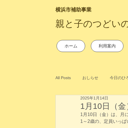
横浜市補助事業
​親と子のつどい
ホーム
利用案内
All Posts
おしらせ
今日のひ
2025年1月14日
1月10日（
1月10日（金）は、
1～2歳の、定員いっ