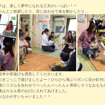
クは、楽しく夢中になれる工夫がいっぱい＾＾
ゃんとご挨拶したり、音に合わせて体を動かしたり…
絵本や音遊びも用意してくださいます。
つきごっこで遊びましたよー！ひらひら飛ぶリボンに目が釘付
緒にリズムを合わせてぺったんぺったん♬美味しそうなおもち
後はカエル君のお口に入れてあげました。
おなかがすいちゃいました＾＾