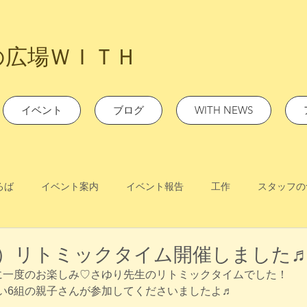
の広場ＷＩＴＨ
イベント
ブログ
WITH NEWS
ろば
イベント案内
イベント報告
工作
スタッフの
金）リトミックタイム開催しました
月に一度のお楽しみ♡さゆり先生のリトミックタイムでした！
ぱい6組の親子さんが参加してくださいましたよ♬