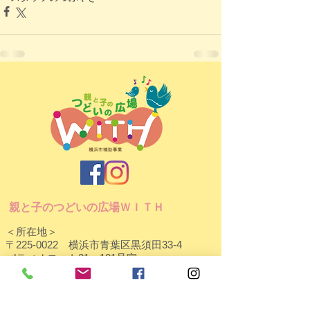
親と子のつどいの広場ＷＩＴＨ
＜所在地＞
〒225-0022 横浜市青葉区黒須田33-4
パティオコート21 101号室
＜開所日時＞ 月～金 9:30～15:30
（お盆・年末年始など休館日あり）
＜TEL/FAX＞
045-507-9784