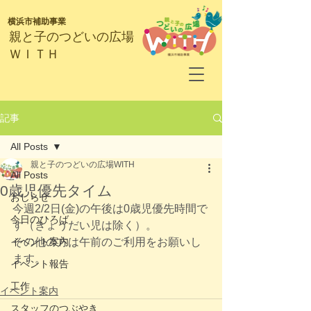
横浜市補助事業
​親と子のつどいの広場
ＷＩＴＨ
記事
All Posts
親と子のつどいの広場WITH
All Posts
0歳児優先タイム
おしらせ
今週2/2日(金)の午後は0歳児優先時間で
今日のひろば
す（きょうだい児は除く）。
イベント案内
その他の方は午前のご利用をお願いし
ます。
イベント報告
工作
イベント案内
スタッフのつぶやき