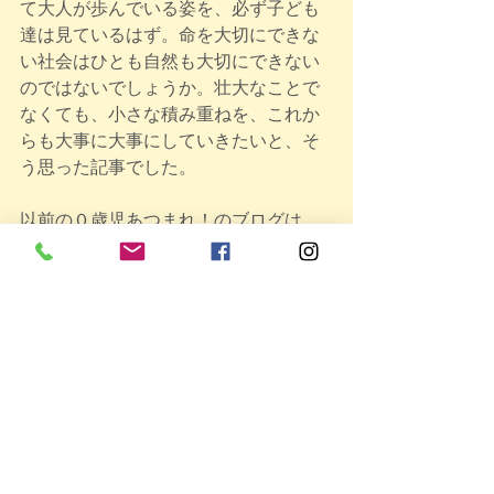
て大人が歩んでいる姿を、必ず子ども
達は見ているはず。命を大切にできな
い社会はひとも自然も大切にできない
のではないでしょうか。壮大なことで
なくても、小さな積み重ねを、これか
らも大事に大事にしていきたいと、そ
う思った記事でした。
以前の０歳児あつまれ！のブログは、
書き手の思いが多すぎて文章が長くな
ってしまっていたので（＾＾；）ブロ
グが移行したのを機に、短めに、サラ
ッと書くことにしたのですが（みなさ
んに読んでもらうため(笑)時々、思いが
あふれてしまいそうになったら、こ
こ、スタッフのつぶやきの方で長く書
かせてもらう事にしましたので、時々
のぞいてみてください（＾＾）