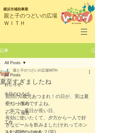
横浜市補助事業
​親と子のつどいの広場
ＷＩＴＨ
記事
All Posts
親と子のつどいの広場WITH
All Posts
夏至すぎましたね
おしらせ
今日のひろば
前回の0歳児あつまれ！の日が、実は夏
イベント案内
至だったんですよね。
一年で一番日が長い日、
イベント報告
有効に使いたくて、夕方から一人で好
工作
きなビールを飲みました(それってホン
スタッフのつぶやき
トに有効なのかな？(笑)