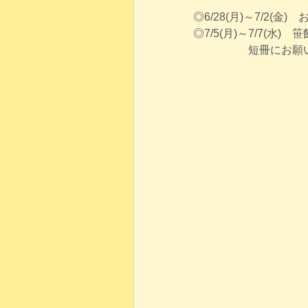
◎6/28(月)～7/2(
◎7/5(月)～7/7(水)
短冊にお願