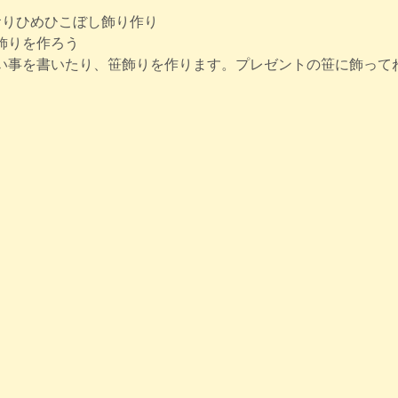
金)　おりひめひこぼし飾り作り
　笹飾りを作ろう
い事を書いたり、笹飾りを作ります。プレゼントの笹に飾って