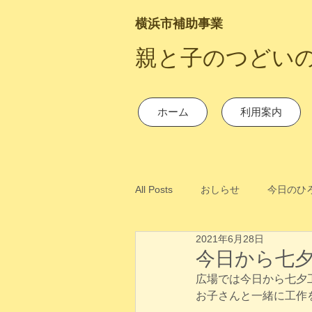
横浜市補助事業
​親と子のつどい
ホーム
利用案内
All Posts
おしらせ
今日のひ
2021年6月28日
今日から七夕
広場では今日から七夕
お子さんと一緒に工作