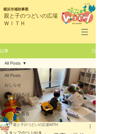
横浜市補助事業
​親と子のつどいの広場
ＷＩＴＨ
記事
All Posts
All Posts
おしらせ
今日のひろば
イベント案内
イベント報告
工作
親と子のつどいの広場WITH
スタッフのつぶやき