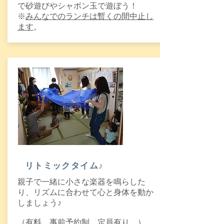
で砂遊びやシャボン玉で遊ぼう！
※
みんなでのランチは暫くの間中止し
ます
。
​リトミックタイム♪
親子で一緒に小さな楽器を鳴らした
り、リズムに合わせて心と身体を動か
しましょう♪
（有料。事前予約制、定員有り。）