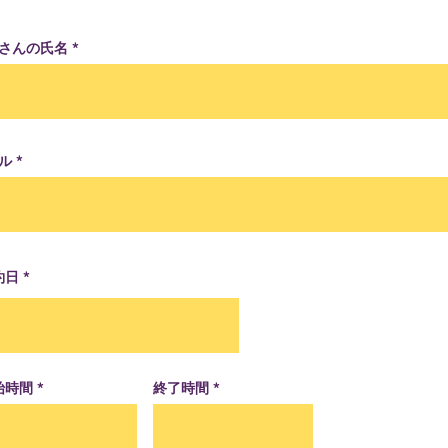
さんの氏名
ル
r
約日
*
e
q
u
i
r
e
d
始時間
終了時間