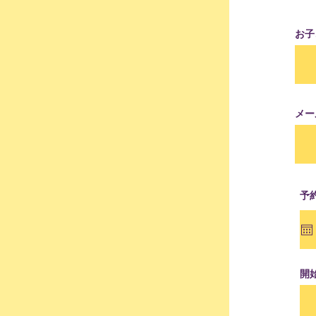
お子
メー
予
開